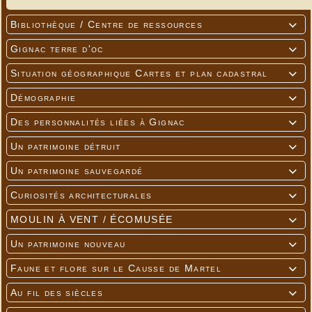
Bibliothèque / Centre de ressources

Gignac terre d'oc

Situation géographique Cartes et plan cadastral

Démographie

Des personnalités liées à Gignac

Un patrimoine détruit

Un patrimoine sauvegardé

Curiosités architecturales

MOULIN À VENT / ÉCOMUSÉE

Un patrimoine nouveau

Faune et flore sur le Causse de Martel

Au fil des siècles
