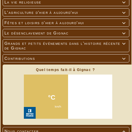
La vie religieuse

L'agriculture d'hier à aujourd'hui

Fêtes et loisirs d'hier à aujourd'hui

Le désenclavement de Gignac

Grands et petits événements dans l'histoire récente

de Gignac
Contributions

Quel temps fait-il à Gignac ?
Nous contacter
