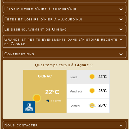
L'agriculture d'hier à aujourd'hui

Fêtes et loisirs d'hier à aujourd'hui

Le désenclavement de Gignac

Grands et petits événements dans l'histoire récente

de Gignac
Contributions

Quel temps fait-il à Gignac ?
Nous contacter
