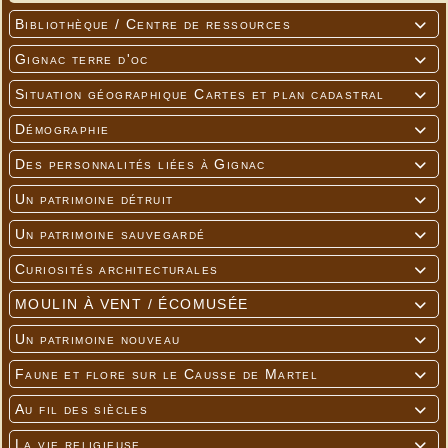
Bibliothèque / Centre de ressources

Gignac terre d'oc

Situation géographique Cartes et plan cadastral

Démographie

Des personnalités liées à Gignac

Un patrimoine détruit

Un patrimoine sauvegardé

Curiosités architecturales

MOULIN À VENT / ÉCOMUSÉE

Un patrimoine nouveau

Faune et flore sur le Causse de Martel

Au fil des siècles

La vie religieuse
