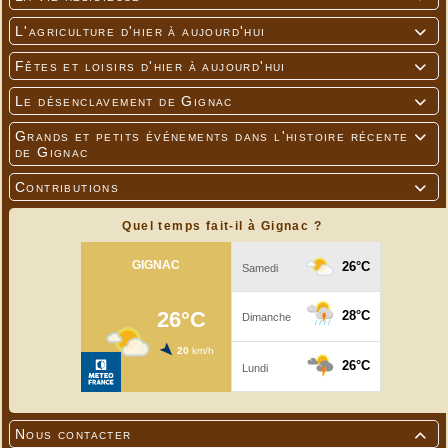
L'agriculture d'hier à aujourd'hui

Fêtes et loisirs d'hier à aujourd'hui

Le désenclavement de Gignac

Grands et petits événements dans l'histoire récente

de Gignac
Contributions

Quel temps fait-il à Gignac ?
Nous contacter
