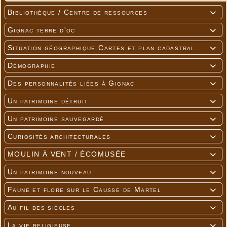
Bibliothèque / Centre de ressources

Gignac terre d'oc

Situation géographique Cartes et plan cadastral

Démographie

Des personnalités liées à Gignac

Un patrimoine détruit

Un patrimoine sauvegardé

Curiosités architecturales

MOULIN À VENT / ÉCOMUSÉE

Un patrimoine nouveau

Faune et flore sur le Causse de Martel

Au fil des siècles

La vie religieuse
