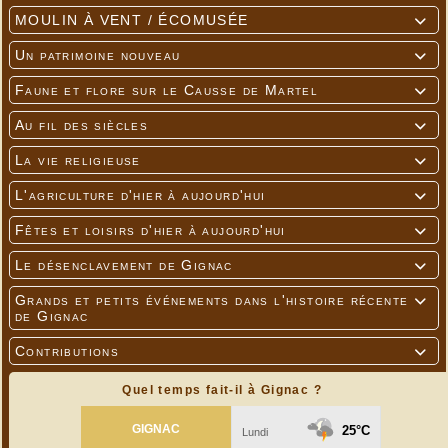
MOULIN À VENT / ÉCOMUSÉE

Un patrimoine nouveau

Faune et flore sur le Causse de Martel

Au fil des siècles

La vie religieuse

L'agriculture d'hier à aujourd'hui

Fêtes et loisirs d'hier à aujourd'hui

Le désenclavement de Gignac

Grands et petits événements dans l'histoire récente

de Gignac
Contributions

Quel temps fait-il à Gignac ?