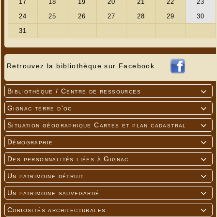
Retrouvez la bibliothèque sur Facebook
Bibliothèque / Centre de ressources

Gignac terre d'oc

Situation géographique Cartes et plan cadastral

Démographie

Des personnalités liées à Gignac

Un patrimoine détruit

Un patrimoine sauvegardé

Curiosités architecturales
