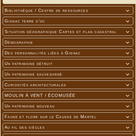
Bibliothèque / Centre de ressources

Gignac terre d'oc

Situation géographique Cartes et plan cadastral

Démographie

Des personnalités liées à Gignac

Un patrimoine détruit

Un patrimoine sauvegardé

Curiosités architecturales

MOULIN À VENT / ÉCOMUSÉE

Un patrimoine nouveau

Faune et flore sur le Causse de Martel

Au fil des siècles
