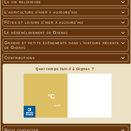
La vie religieuse

L'agriculture d'hier à aujourd'hui

Fêtes et loisirs d'hier à aujourd'hui

Le désenclavement de Gignac

Grands et petits événements dans l'histoire récente

de Gignac
Contributions

Quel temps fait-il à Gignac ?
Nous contacter
