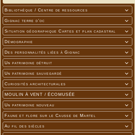
Bibliothèque / Centre de ressources

Gignac terre d'oc

Situation géographique Cartes et plan cadastral

Démographie

Des personnalités liées à Gignac

Un patrimoine détruit

Un patrimoine sauvegardé

Curiosités architecturales

MOULIN À VENT / ÉCOMUSÉE

Un patrimoine nouveau

Faune et flore sur le Causse de Martel

Au fil des siècles
