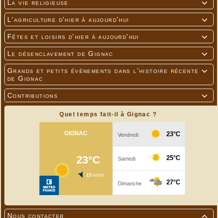
La vie religieuse

L'agriculture d'hier à aujourd'hui

Fêtes et loisirs d'hier à aujourd'hui

Le désenclavement de Gignac

Grands et petits événements dans l'histoire récente

de Gignac
Contributions

Quel temps fait-il à Gignac ?
Nous contacter
