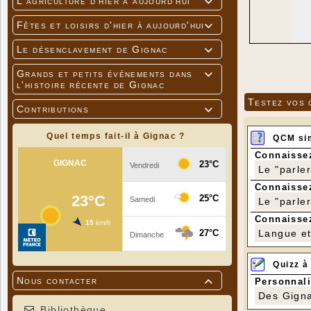
L'agriculture d'hier à aujourd'hui

Fêtes et loisirs d'hier à aujourd'hui

Le désenclavement de Gignac

Grands et petits événements dans

l'histoire récente de Gignac
Testez vos 
Contributions

Quel temps fait-il à Gignac ?
QCM si
Connaissez
Le "parle
Connaissez
Le "parle
Connaissez
Langue et 
Quizz à
Nous contacter
Personnali

Des Gigna
Bibliothèque