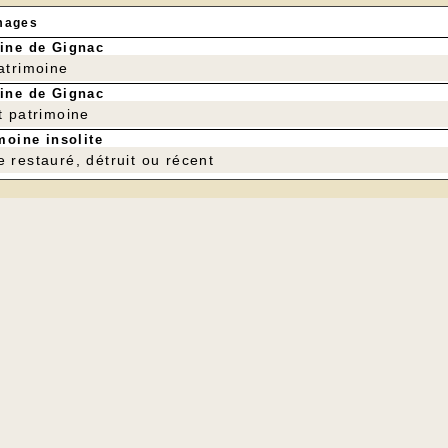
mages
ine de Gignac
patrimoine
ine de Gignac
t patrimoine
moine insolite
e restauré, détruit ou récent