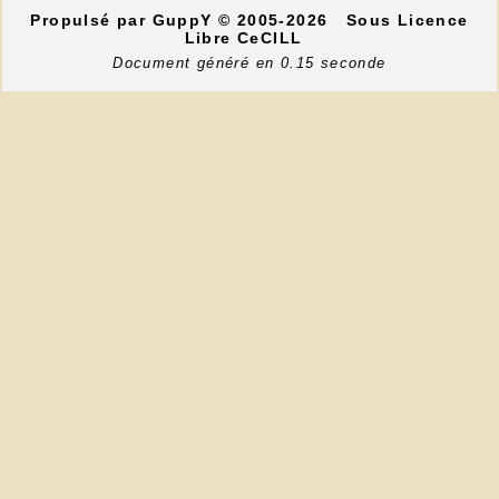
Propulsé par GuppY
© 2005-2026
Sous Licence
Libre CeCILL
Document généré en 0.15 seconde