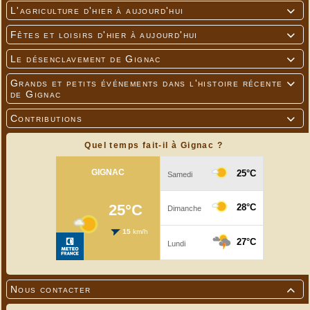
L'agriculture d'hier à aujourd'hui

Fêtes et loisirs d'hier à aujourd'hui

Le désenclavement de Gignac

Grands et petits événements dans l'histoire récente

de Gignac
Contributions

Quel temps fait-il à Gignac ?
Nous contacter
