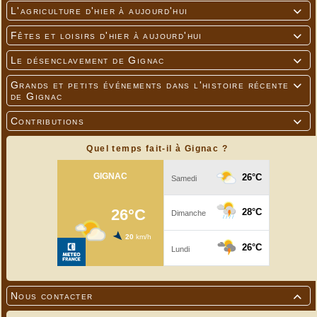
L'agriculture d'hier à aujourd'hui

Fêtes et loisirs d'hier à aujourd'hui

Le désenclavement de Gignac

Grands et petits événements dans l'histoire récente

de Gignac
Contributions

Quel temps fait-il à Gignac ?
Nous contacter
