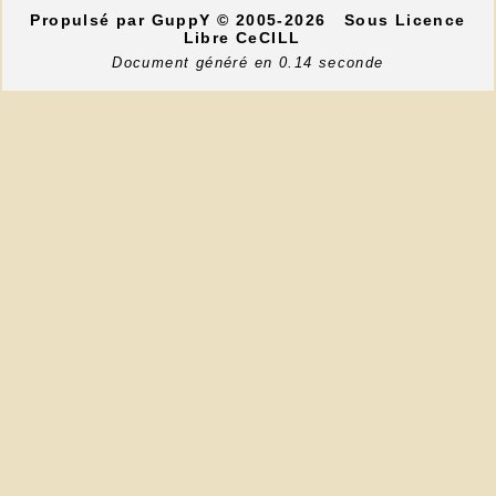
Propulsé par GuppY
© 2005-2026
Sous Licence
Libre CeCILL
Document généré en 0.14 seconde