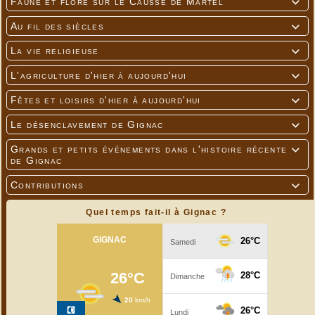
Faune et flore sur le Causse de Martel

Au fil des siècles

La vie religieuse

L'agriculture d'hier à aujourd'hui

Fêtes et loisirs d'hier à aujourd'hui

Le désenclavement de Gignac

Grands et petits événements dans l'histoire récente

de Gignac
Contributions

Quel temps fait-il à Gignac ?