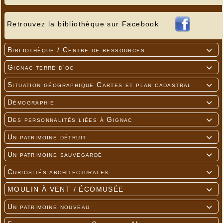
Retrouvez la bibliothèque sur Facebook
Bibliothèque / Centre de ressources

Gignac terre d'oc

Situation géographique Cartes et plan cadastral

Démographie

Des personnalités liées à Gignac

Un patrimoine détruit

Un patrimoine sauvegardé

Curiosités architecturales

MOULIN À VENT / ÉCOMUSÉE

Un patrimoine nouveau
