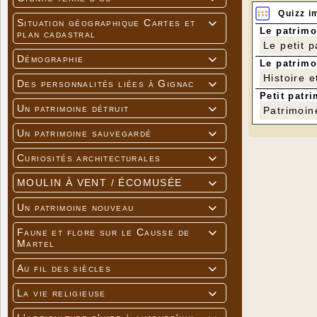
Quizz i
Situation géographique Cartes et

Le patrimo
plan cadastral
Le petit 
Démographie

Le patrimo
Histoire e
Des personnalités liées à Gignac

Petit patri
Un patrimoine détruit

Patrimoin
Un patrimoine sauvegardé

Curiosités architecturales

MOULIN À VENT / ÉCOMUSÉE

Un patrimoine nouveau

Faune et flore sur le Causse de

Martel
Au fil des siècles

La vie religieuse
