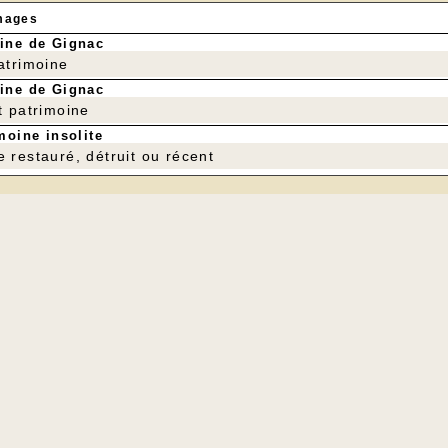
mages
ine de Gignac
patrimoine
ine de Gignac
t patrimoine
moine insolite
e restauré, détruit ou récent