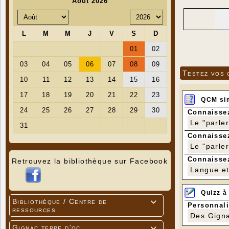
Testez vos 
QCM si
Connaissez
Le "parle
Connaissez
Le "parle
Connaissez
Retrouvez la bibliothèque sur Facebook
Langue et 
Quizz à
Bibliothèque / Centre de

Personnali
ressources
Des Gigna
Gignac terre d'oc
