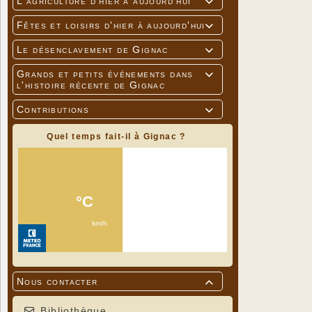
L'agriculture d'hier à aujourd'hui

Fêtes et loisirs d'hier à aujourd'hui

Le désenclavement de Gignac

Grands et petits événements dans

l'histoire récente de Gignac
Contributions

Quel temps fait-il à Gignac ?
Nous contacter

Bibliothèque