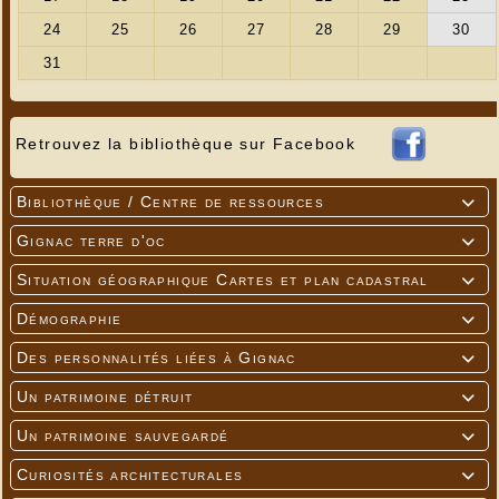
Retrouvez la bibliothèque sur Facebook
Bibliothèque / Centre de ressources

Gignac terre d'oc

Situation géographique Cartes et plan cadastral

Démographie

Des personnalités liées à Gignac

Un patrimoine détruit

Un patrimoine sauvegardé

Curiosités architecturales
