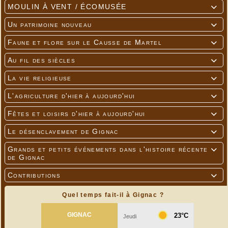
MOULIN À VENT / ÉCOMUSÉE

Un patrimoine nouveau

Faune et flore sur le Causse de Martel

Au fil des siècles

La vie religieuse

L'agriculture d'hier à aujourd'hui

Fêtes et loisirs d'hier à aujourd'hui

Le désenclavement de Gignac

Grands et petits événements dans l'histoire récente

de Gignac
Contributions

Quel temps fait-il à Gignac ?