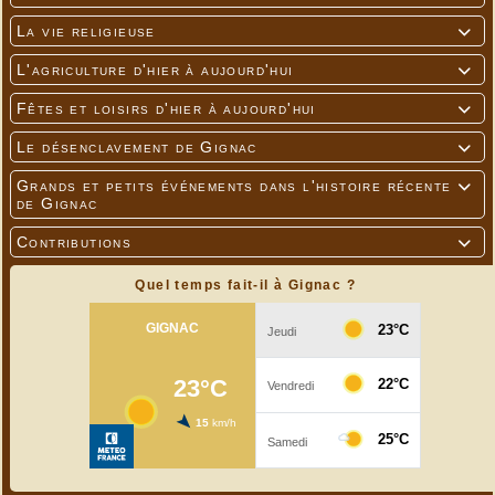
La vie religieuse

L'agriculture d'hier à aujourd'hui

Fêtes et loisirs d'hier à aujourd'hui

Le désenclavement de Gignac

Grands et petits événements dans l'histoire récente

de Gignac
Contributions

Quel temps fait-il à Gignac ?