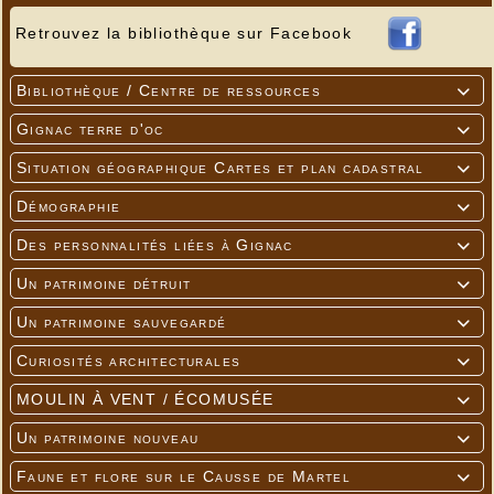
Retrouvez la bibliothèque sur Facebook
Bibliothèque / Centre de ressources

Gignac terre d'oc

Situation géographique Cartes et plan cadastral

Démographie

Des personnalités liées à Gignac

Un patrimoine détruit

Un patrimoine sauvegardé

Curiosités architecturales

MOULIN À VENT / ÉCOMUSÉE

Un patrimoine nouveau

Faune et flore sur le Causse de Martel
