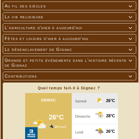
Au fil des siècles

La vie religieuse

L'agriculture d'hier à aujourd'hui

Fêtes et loisirs d'hier à aujourd'hui

Le désenclavement de Gignac

Grands et petits événements dans l'histoire récente

de Gignac
Contributions

Quel temps fait-il à Gignac ?