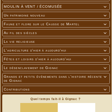
MOULIN À VENT / ÉCOMUSÉE

Un patrimoine nouveau

Faune et flore sur le Causse de Martel

Au fil des siècles

La vie religieuse

L'agriculture d'hier à aujourd'hui

Fêtes et loisirs d'hier à aujourd'hui

Le désenclavement de Gignac

Grands et petits événements dans l'histoire récente

de Gignac
Contributions

Quel temps fait-il à Gignac ?