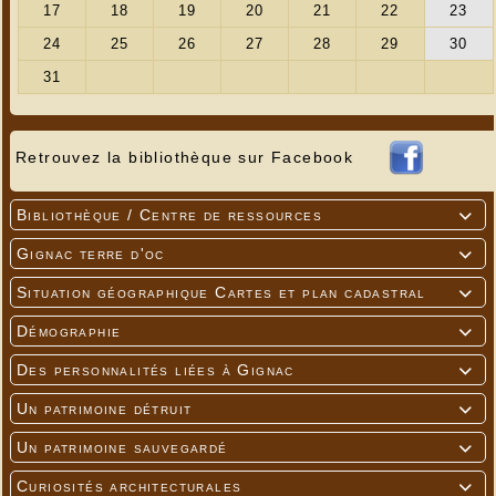
Retrouvez la bibliothèque sur Facebook
Bibliothèque / Centre de ressources

Gignac terre d'oc

Situation géographique Cartes et plan cadastral

Démographie

Des personnalités liées à Gignac

Un patrimoine détruit

Un patrimoine sauvegardé

Curiosités architecturales
