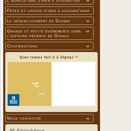
L'agriculture d'hier à aujourd'hui

Fêtes et loisirs d'hier à aujourd'hui

Le désenclavement de Gignac

Grands et petits événements dans

l'histoire récente de Gignac
Contributions

Quel temps fait-il à Gignac ?
Nous contacter

Bibliothèque