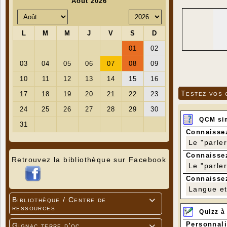
Testez vos 
QCM si
Connaissez
Le "parle
Connaissez
Retrouvez la bibliothèque sur Facebook
Le "parle
Connaissez
Langue et 
Bibliothèque / Centre de

ressources
Quizz à
Personnali
Gignac terre d'oc
