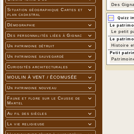
Des Gigna
Situation géographique Cartes et

plan cadastral
Quizz i
Démographie
Le patrimo

Le petit 
Des personnalités liées à Gignac

Le patrimo
Histoire e
Un patrimoine détruit

Petit patri
Un patrimoine sauvegardé

Patrimoin
Curiosités architecturales

MOULIN À VENT / ÉCOMUSÉE

Un patrimoine nouveau

Faune et flore sur le Causse de

Martel
Au fil des siècles

La vie religieuse
