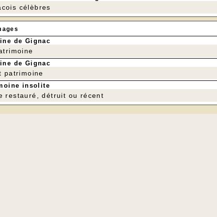
cois célèbres
mages
ine de Gignac
patrimoine
ine de Gignac
t patrimoine
moine insolite
e restauré, détruit ou récent