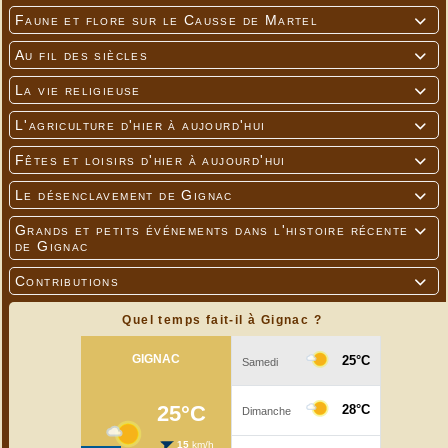
Faune et flore sur le Causse de Martel

Au fil des siècles

La vie religieuse

L'agriculture d'hier à aujourd'hui

Fêtes et loisirs d'hier à aujourd'hui

Le désenclavement de Gignac

Grands et petits événements dans l'histoire récente

de Gignac
Contributions

Quel temps fait-il à Gignac ?