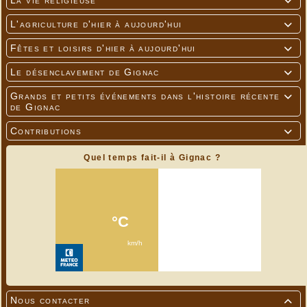
La vie religieuse

L'agriculture d'hier à aujourd'hui

Fêtes et loisirs d'hier à aujourd'hui

Le désenclavement de Gignac

Grands et petits événements dans l'histoire récente

de Gignac
Contributions

Quel temps fait-il à Gignac ?
Nous contacter
