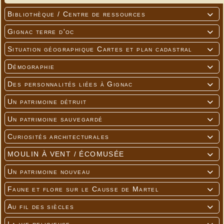
Bibliothèque / Centre de ressources

Gignac terre d'oc

Situation géographique Cartes et plan cadastral

Démographie

Des personnalités liées à Gignac

Un patrimoine détruit

Un patrimoine sauvegardé

Curiosités architecturales

MOULIN À VENT / ÉCOMUSÉE

Un patrimoine nouveau

Faune et flore sur le Causse de Martel

Au fil des siècles
