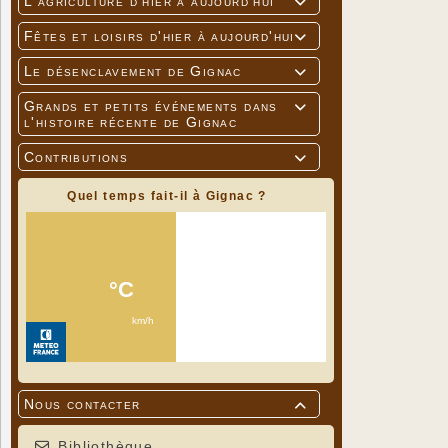
L'agriculture d'hier à aujourd'hui

Fêtes et loisirs d'hier à aujourd'hui

Le désenclavement de Gignac

Grands et petits événements dans

l'histoire récente de Gignac
Contributions

Quel temps fait-il à Gignac ?
Nous contacter

Bibliothèque