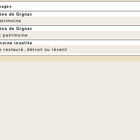
mages
ine de Gignac
patrimoine
ine de Gignac
t patrimoine
moine insolite
e restauré, détruit ou récent