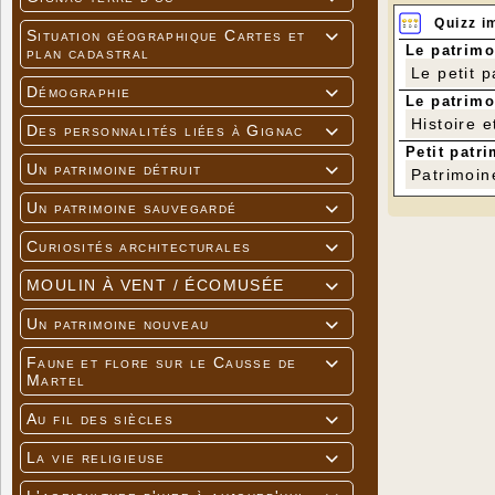
Quizz i
Situation géographique Cartes et

Le patrimo
plan cadastral
Le petit 
Démographie

Le patrimo
Histoire e
Des personnalités liées à Gignac

Petit patri
Un patrimoine détruit

Patrimoin
Un patrimoine sauvegardé

Curiosités architecturales

MOULIN À VENT / ÉCOMUSÉE

Un patrimoine nouveau

Faune et flore sur le Causse de

Martel
Au fil des siècles

La vie religieuse
