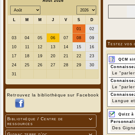
Testez vos 
QCM si
Connaissez
Le "parle
Connaissez
Le "parle
Connaissez
Retrouvez la bibliothèque sur Facebook
Langue et 
Quizz à
Bibliothèque / Centre de

Personnali
ressources
Des Gigna
Gignac terre d'oc
