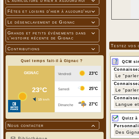
L'agriculture d'hier à aujourd'hui

Fêtes et loisirs d'hier à aujourd'hui

Le désenclavement de Gignac

Grands et petits événements dans

l'histoire récente de Gignac
Testez vos 
Contributions

Quel temps fait-il à Gignac ?
QCM si
Connaissez
Le "parle
Connaissez
Le "parle
Connaissez
Langue et 
Quizz à
Nous contacter
Personnali

Des Gigna
Bibliothèque