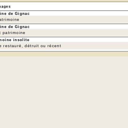
mages
ine de Gignac
patrimoine
ine de Gignac
t patrimoine
moine insolite
e restauré, détruit ou récent