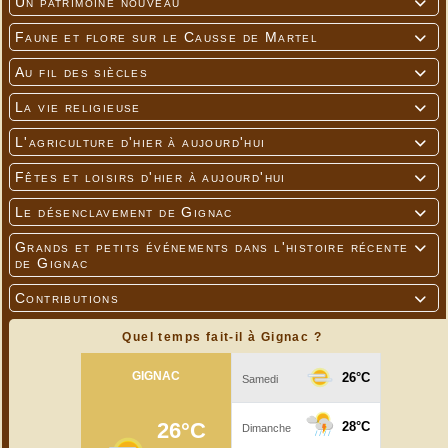
Un patrimoine nouveau

Faune et flore sur le Causse de Martel

Au fil des siècles

La vie religieuse

L'agriculture d'hier à aujourd'hui

Fêtes et loisirs d'hier à aujourd'hui

Le désenclavement de Gignac

Grands et petits événements dans l'histoire récente

de Gignac
Contributions

Quel temps fait-il à Gignac ?