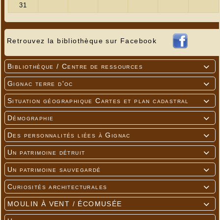
Retrouvez la bibliothèque sur Facebook
Bibliothèque / Centre de ressources

Gignac terre d'oc

Situation géographique Cartes et plan cadastral

Démographie

Des personnalités liées à Gignac

Un patrimoine détruit

Un patrimoine sauvegardé

Curiosités architecturales

MOULIN À VENT / ÉCOMUSÉE
