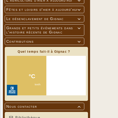
L'agriculture d'hier à aujourd'hui

Fêtes et loisirs d'hier à aujourd'hui

Le désenclavement de Gignac

Grands et petits événements dans

l'histoire récente de Gignac
Contributions

Quel temps fait-il à Gignac ?
Nous contacter

Bibliothèque