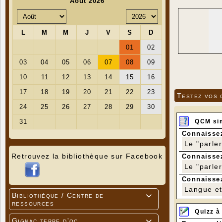
Testez vos 
QCM si
Connaissez
Le "parle
Retrouvez la bibliothèque sur Facebook
Connaissez
Le "parle
Connaissez
Langue et 
Bibliothèque / Centre de

ressources
Quizz à
Gignac terre d'oc
