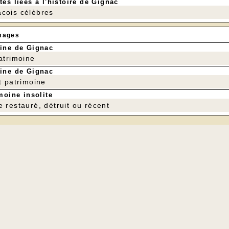
tés liées à l'histoire de Gignac
cois célèbres
mages
ine de Gignac
patrimoine
ine de Gignac
t patrimoine
moine insolite
e restauré, détruit ou récent