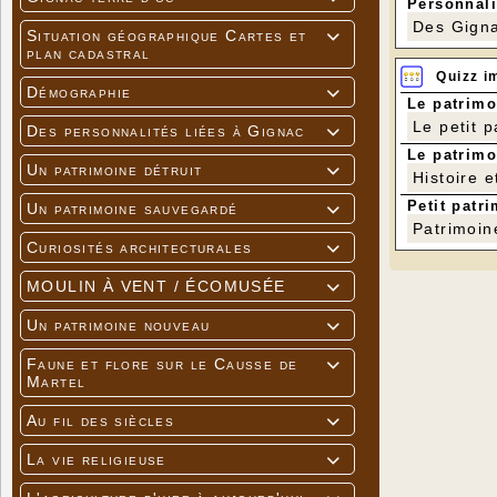
Personnali
Des Gigna
Situation géographique Cartes et

plan cadastral
Quizz i
Démographie

Le patrimo
Le petit 
Des personnalités liées à Gignac

Le patrimo
Un patrimoine détruit

Histoire e
Petit patri
Un patrimoine sauvegardé

Patrimoin
Curiosités architecturales

MOULIN À VENT / ÉCOMUSÉE

Un patrimoine nouveau

Faune et flore sur le Causse de

Martel
Au fil des siècles

La vie religieuse
