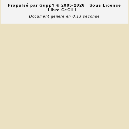
Propulsé par GuppY
© 2005-2026
Sous Licence
Libre CeCILL
Document généré en 0.13 seconde