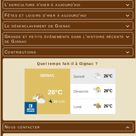
L'agriculture d'hier à aujourd'hui

Fêtes et loisirs d'hier à aujourd'hui

Le désenclavement de Gignac

Grands et petits événements dans l'histoire récente

de Gignac
Contributions

Quel temps fait-il à Gignac ?
Nous contacter
