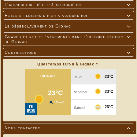
L'agriculture d'hier à aujourd'hui

Fêtes et loisirs d'hier à aujourd'hui

Le désenclavement de Gignac

Grands et petits événements dans l'histoire récente

de Gignac
Contributions

Quel temps fait-il à Gignac ?
Nous contacter
