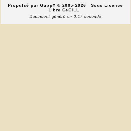
Propulsé par GuppY
© 2005-2026
Sous Licence
Libre CeCILL
Document généré en 0.17 seconde