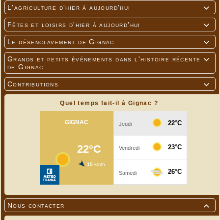
L'agriculture d'hier à aujourd'hui

Fêtes et loisirs d'hier à aujourd'hui

Le désenclavement de Gignac

Grands et petits événements dans l'histoire récente

de Gignac
Contributions

Quel temps fait-il à Gignac ?
Nous contacter
