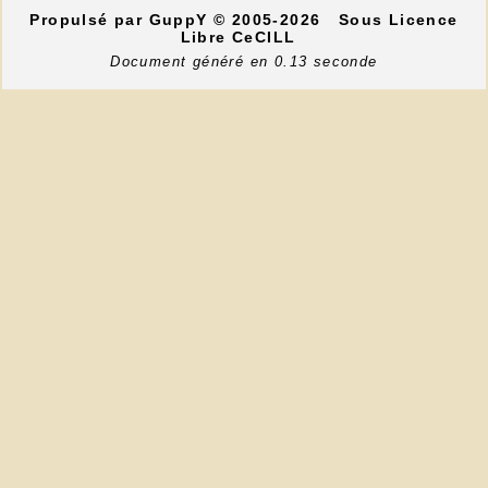
Propulsé par GuppY
© 2005-2026
Sous Licence
Libre CeCILL
Document généré en 0.13 seconde