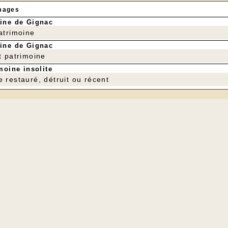
mages
ine de Gignac
patrimoine
ine de Gignac
t patrimoine
moine insolite
e restauré, détruit ou récent