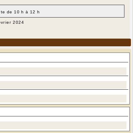
rte de 10 h à 12 h
évrier 2024