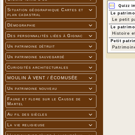
Quizz i
Situation géographique Cartes et

Le patrimo
plan cadastral
Le petit 
Démographie

Le patrimo
Histoire e
Des personnalités liées à Gignac

Petit patri
Un patrimoine détruit

Patrimoin
Un patrimoine sauvegardé

Curiosités architecturales

MOULIN À VENT / ÉCOMUSÉE

Un patrimoine nouveau

Faune et flore sur le Causse de

Martel
Au fil des siècles

La vie religieuse
