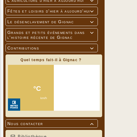
L'agriculture d'hier à aujourd'hui

Fêtes et loisirs d'hier à aujourd'hui

Le désenclavement de Gignac

Grands et petits événements dans

l'histoire récente de Gignac
Contributions

Quel temps fait-il à Gignac ?
Nous contacter

Bibliothèque