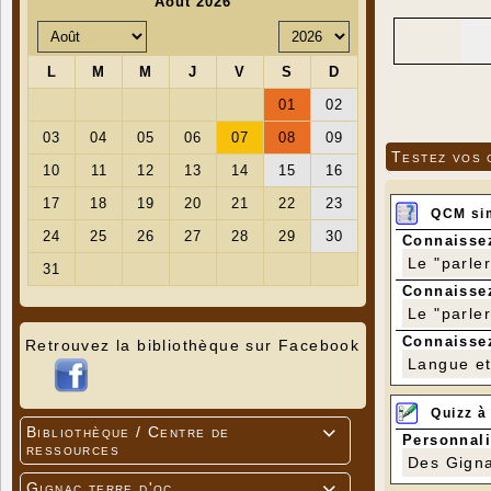
Testez vos 
QCM si
Connaissez
Le "parle
Connaissez
Le "parle
Connaissez
Retrouvez la bibliothèque sur Facebook
Langue et 
Quizz à
Bibliothèque / Centre de

Personnali
ressources
Des Gigna
Gignac terre d'oc
