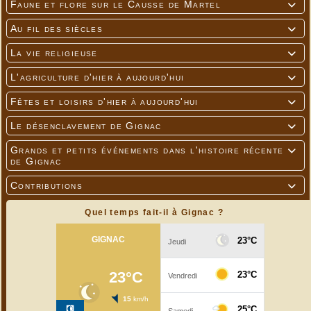
Faune et flore sur le Causse de Martel

Au fil des siècles

La vie religieuse

L'agriculture d'hier à aujourd'hui

Fêtes et loisirs d'hier à aujourd'hui

Le désenclavement de Gignac

Grands et petits événements dans l'histoire récente

de Gignac
Contributions

Quel temps fait-il à Gignac ?