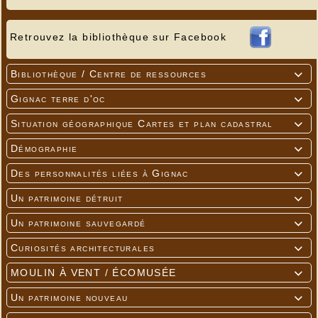
Retrouvez la bibliothèque sur Facebook
Bibliothèque / Centre de ressources

Gignac terre d'oc

Situation géographique Cartes et plan cadastral

Démographie

Des personnalités liées à Gignac

Un patrimoine détruit

Un patrimoine sauvegardé

Curiosités architecturales

MOULIN À VENT / ÉCOMUSÉE

Un patrimoine nouveau
