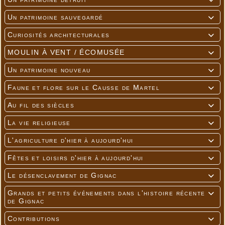

Un patrimoine sauvegardé

Curiosités architecturales

MOULIN À VENT / ÉCOMUSÉE

Un patrimoine nouveau

Faune et flore sur le Causse de Martel

Au fil des siècles

La vie religieuse

L'agriculture d'hier à aujourd'hui

Fêtes et loisirs d'hier à aujourd'hui

Le désenclavement de Gignac

Grands et petits événements dans l'histoire récente

de Gignac
Contributions
