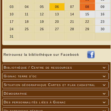
Retrouvez la bibliothèque sur Facebook
Bibliothèque / Centre de ressources

Gignac terre d'oc

Situation géographique Cartes et plan cadastral

Démographie

Des personnalités liées à Gignac

Un patrimoine détruit