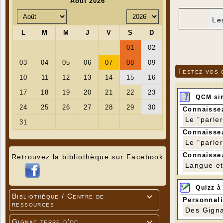
Le
Testez vos 
QCM si
Connaissez
Le "parle
Connaissez
Le "parle
Connaissez
Retrouvez la bibliothèque sur Facebook
Langue et 
Quizz à
Bibliothèque / Centre de

Personnali
ressources
Des Gigna
Gignac terre d'oc
