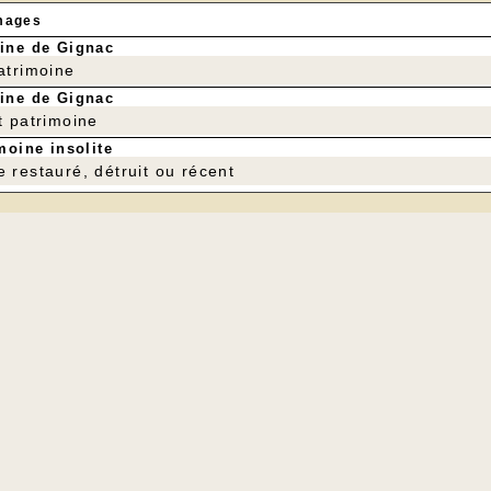
mages
ine de Gignac
patrimoine
ine de Gignac
t patrimoine
moine insolite
e restauré, détruit ou récent