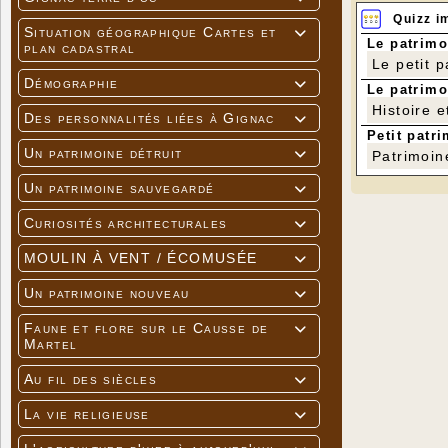
Quizz i
Situation géographique Cartes et

Le patrimo
plan cadastral
Le petit 
Démographie

Le patrimo
Histoire e
Des personnalités liées à Gignac

Petit patri
Un patrimoine détruit

Patrimoin
Un patrimoine sauvegardé

Curiosités architecturales

MOULIN À VENT / ÉCOMUSÉE

Un patrimoine nouveau

Faune et flore sur le Causse de

Martel
Au fil des siècles

La vie religieuse
