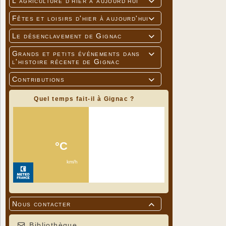
L'agriculture d'hier à aujourd'hui

Fêtes et loisirs d'hier à aujourd'hui

Le désenclavement de Gignac

Grands et petits événements dans

l'histoire récente de Gignac
Contributions

Quel temps fait-il à Gignac ?
Nous contacter

Bibliothèque