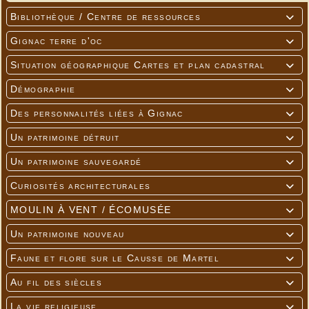
Bibliothèque / Centre de ressources

Gignac terre d'oc

Situation géographique Cartes et plan cadastral

Démographie

Des personnalités liées à Gignac

Un patrimoine détruit

Un patrimoine sauvegardé

Curiosités architecturales

MOULIN À VENT / ÉCOMUSÉE

Un patrimoine nouveau

Faune et flore sur le Causse de Martel

Au fil des siècles

La vie religieuse
