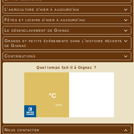
L'agriculture d'hier à aujourd'hui

Fêtes et loisirs d'hier à aujourd'hui

Le désenclavement de Gignac

Grands et petits événements dans l'histoire récente

de Gignac
Contributions

Quel temps fait-il à Gignac ?
Nous contacter
