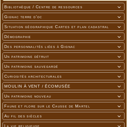
Bibliothèque / Centre de ressources

Gignac terre d'oc

Situation géographique Cartes et plan cadastral

Démographie

Des personnalités liées à Gignac

Un patrimoine détruit

Un patrimoine sauvegardé

Curiosités architecturales

MOULIN À VENT / ÉCOMUSÉE

Un patrimoine nouveau

Faune et flore sur le Causse de Martel

Au fil des siècles

La vie religieuse
