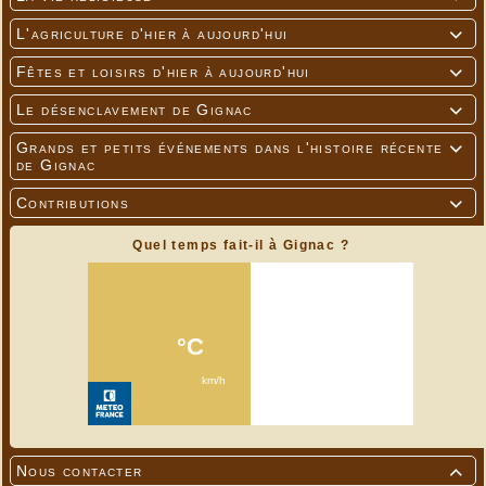
L'agriculture d'hier à aujourd'hui

Fêtes et loisirs d'hier à aujourd'hui

Le désenclavement de Gignac

Grands et petits événements dans l'histoire récente

de Gignac
Contributions

Quel temps fait-il à Gignac ?
Nous contacter
