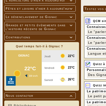
L'agriculture d'hier à aujourd'hui

Fêtes et loisirs d'hier à aujourd'hui
Testez vos 

Le désenclavement de Gignac

QCM si
Grands et petits événements dans

Connaissez
l'histoire récente de Gignac
Le "parle
Contributions
Connaissez

Le "parle
Quel temps fait-il à Gignac ?
Connaissez
Langue et 
Quizz à
Personnali
Des Gigna
Quizz i
Le patrimo
Nous contacter
Le petit 

Le patrimo
Bibliothèque