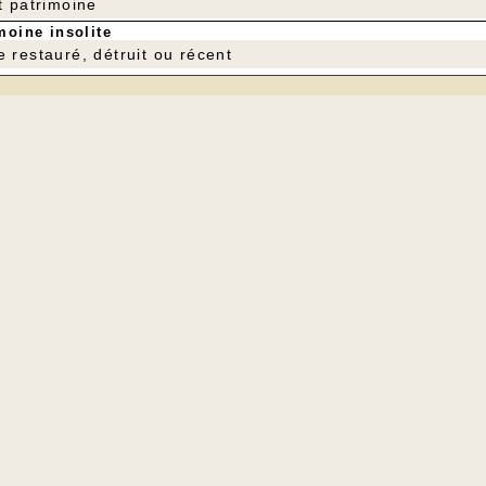
t patrimoine
moine insolite
e restauré, détruit ou récent