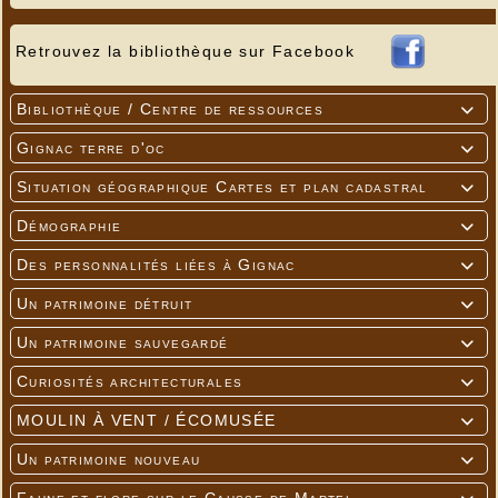
Retrouvez la bibliothèque sur Facebook
Bibliothèque / Centre de ressources

Gignac terre d'oc

Situation géographique Cartes et plan cadastral

Démographie

Des personnalités liées à Gignac

Un patrimoine détruit

Un patrimoine sauvegardé

Curiosités architecturales

MOULIN À VENT / ÉCOMUSÉE

Un patrimoine nouveau
