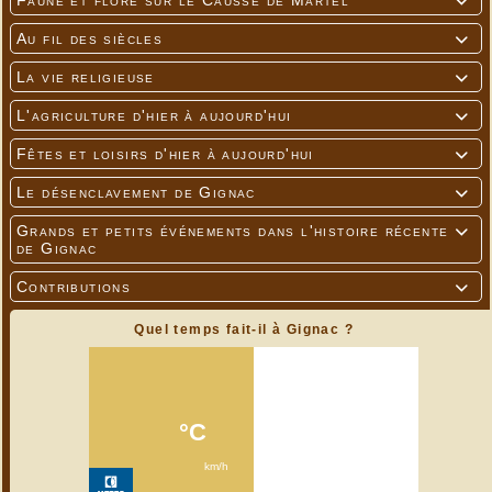
Faune et flore sur le Causse de Martel

Au fil des siècles

La vie religieuse

L'agriculture d'hier à aujourd'hui

Fêtes et loisirs d'hier à aujourd'hui

Le désenclavement de Gignac

Grands et petits événements dans l'histoire récente

de Gignac
Contributions

Quel temps fait-il à Gignac ?