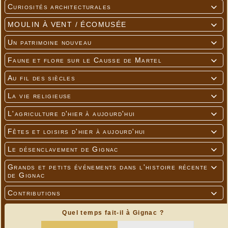
Curiosités architecturales

MOULIN À VENT / ÉCOMUSÉE

Un patrimoine nouveau

Faune et flore sur le Causse de Martel

Au fil des siècles

La vie religieuse

L'agriculture d'hier à aujourd'hui

Fêtes et loisirs d'hier à aujourd'hui

Le désenclavement de Gignac

Grands et petits événements dans l'histoire récente

de Gignac
Contributions

Quel temps fait-il à Gignac ?