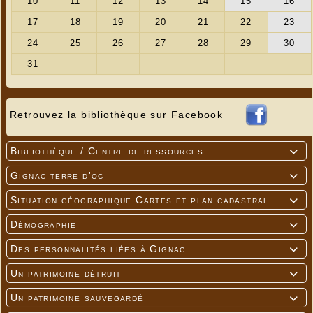
Retrouvez la bibliothèque sur Facebook
Bibliothèque / Centre de ressources

Gignac terre d'oc

Situation géographique Cartes et plan cadastral

Démographie

Des personnalités liées à Gignac

Un patrimoine détruit

Un patrimoine sauvegardé
