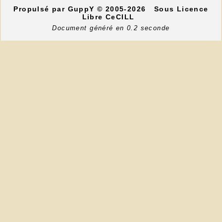
Propulsé par GuppY
© 2005-2026
Sous Licence
Libre CeCILL
Document généré en 0.2 seconde