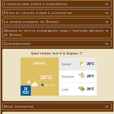
L'agriculture d'hier à aujourd'hui

Fêtes et loisirs d'hier à aujourd'hui

Le désenclavement de Gignac

Grands et petits événements dans l'histoire récente

de Gignac
Contributions

Quel temps fait-il à Gignac ?
Nous contacter
