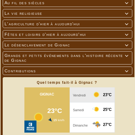
Au fil des siècles

La vie religieuse

L'agriculture d'hier à aujourd'hui

Fêtes et loisirs d'hier à aujourd'hui

Le désenclavement de Gignac

Grands et petits événements dans l'histoire récente

de Gignac
Contributions

Quel temps fait-il à Gignac ?