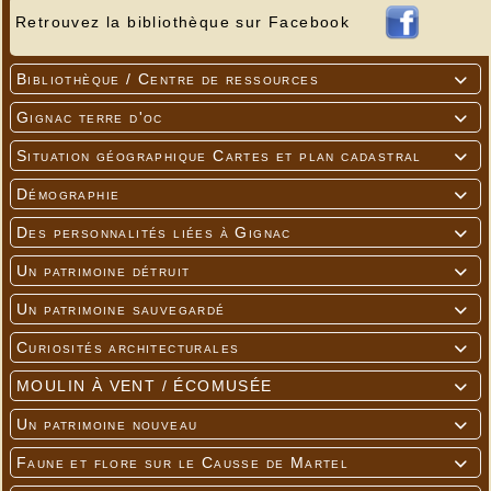
Retrouvez la bibliothèque sur Facebook
Bibliothèque / Centre de ressources

Gignac terre d'oc

Situation géographique Cartes et plan cadastral

Démographie

Des personnalités liées à Gignac

Un patrimoine détruit

Un patrimoine sauvegardé

Curiosités architecturales

MOULIN À VENT / ÉCOMUSÉE

Un patrimoine nouveau

Faune et flore sur le Causse de Martel
