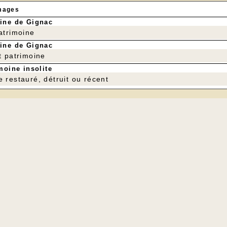
mages
ine de Gignac
patrimoine
ine de Gignac
t patrimoine
moine insolite
e restauré, détruit ou récent