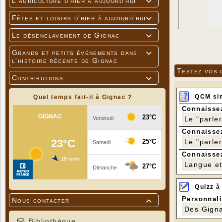
L'agriculture d'hier à aujourd'hui

Fêtes et loisirs d'hier à aujourd'hui

Le désenclavement de Gignac

Grands et petits événements dans

l'histoire récente de Gignac
Testez vos 
Contributions

QCM si
Quel temps fait-il à Gignac ?
Connaissez
Le "parle
Connaissez
Le "parle
Connaissez
Langue et 
Quizz à
Personnali
Nous contacter

Des Gigna
Bibliothèque