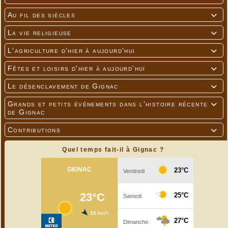
Au fil des siècles

La vie religieuse

L'agriculture d'hier à aujourd'hui

Fêtes et loisirs d'hier à aujourd'hui

Le désenclavement de Gignac

Grands et petits événements dans l'histoire récente

de Gignac
Contributions

Quel temps fait-il à Gignac ?