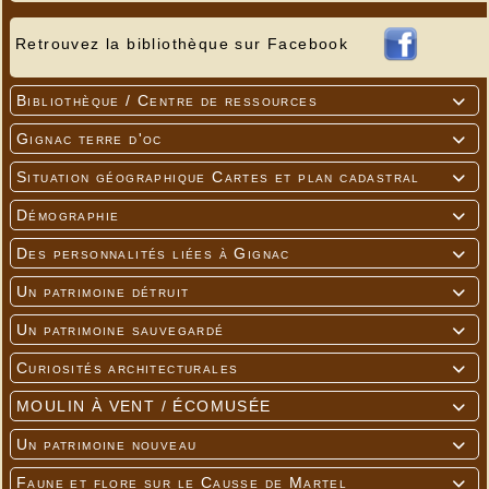
Retrouvez la bibliothèque sur Facebook
Bibliothèque / Centre de ressources

Gignac terre d'oc

Situation géographique Cartes et plan cadastral

Démographie

Des personnalités liées à Gignac

Un patrimoine détruit

Un patrimoine sauvegardé

Curiosités architecturales

MOULIN À VENT / ÉCOMUSÉE

Un patrimoine nouveau

Faune et flore sur le Causse de Martel
