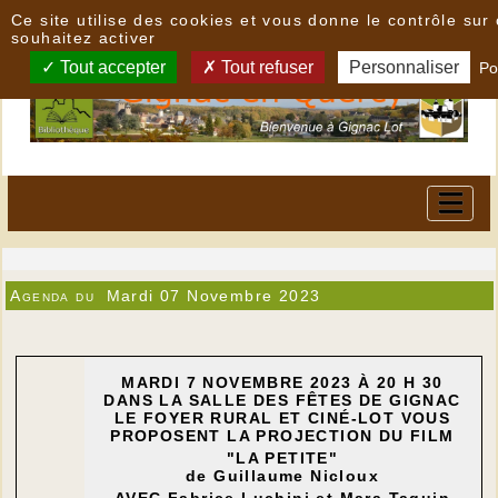
Panneau de gestion des cookies
Ce site utilise des cookies et vous donne le contrôle su
souhaitez activer
Tout accepter
Tout refuser
Personnaliser
Po
Agenda du
Mardi 07 Novembre 2023
MARDI 7 NOVEMBRE 2023 À 20 H 30
DANS LA SALLE DES FÊTES DE GIGNAC
LE FOYER RURAL ET CINÉ-LOT VOUS
PROPOSENT LA PROJECTION DU FILM
"LA PETITE"
de Guillaume Nicloux
AVEC Fabrice Luchini et Mara Taquin