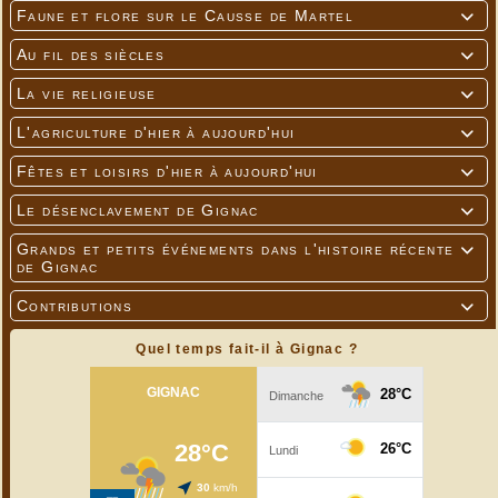
Faune et flore sur le Causse de Martel

Au fil des siècles

La vie religieuse

L'agriculture d'hier à aujourd'hui

Fêtes et loisirs d'hier à aujourd'hui

Le désenclavement de Gignac

Grands et petits événements dans l'histoire récente

de Gignac
Contributions

Quel temps fait-il à Gignac ?