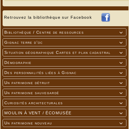
Retrouvez la bibliothèque sur Facebook
Bibliothèque / Centre de ressources

Gignac terre d'oc

Situation géographique Cartes et plan cadastral

Démographie

Des personnalités liées à Gignac

Un patrimoine détruit

Un patrimoine sauvegardé

Curiosités architecturales

MOULIN À VENT / ÉCOMUSÉE

Un patrimoine nouveau
