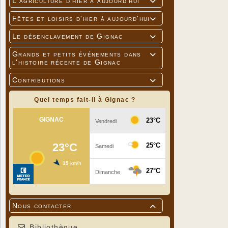
L'agriculture d'hier à aujourd'hui

Fêtes et loisirs d'hier à aujourd'hui

Le désenclavement de Gignac

Grands et petits événements dans

l'histoire récente de Gignac
Contributions

Quel temps fait-il à Gignac ?
Nous contacter

Bibliothèque