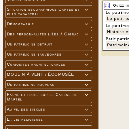
Quizz i
Situation géographique Cartes et

Le patrimo
plan cadastral
Le petit 
Démographie

Le patrimo
Histoire e
Des personnalités liées à Gignac

Petit patri
Un patrimoine détruit

Patrimoin
Un patrimoine sauvegardé

Curiosités architecturales

MOULIN À VENT / ÉCOMUSÉE

Un patrimoine nouveau

Faune et flore sur le Causse de

Martel
Au fil des siècles

La vie religieuse
