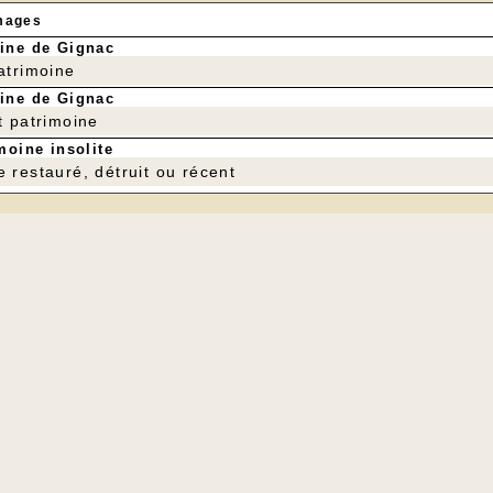
mages
ine de Gignac
patrimoine
ine de Gignac
t patrimoine
moine insolite
e restauré, détruit ou récent