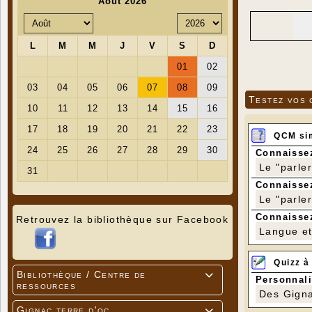
Testez vos 
QCM si
Connaissez
Le "parle
Connaissez
Le "parle
Connaissez
Retrouvez la bibliothèque sur Facebook
Langue et 
Quizz à
Bibliothèque / Centre de

Personnali
ressources
Des Gigna
Gignac terre d'oc
