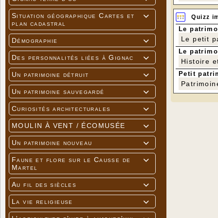
Situation géographique Cartes et

Quizz i
plan cadastral
Le patrimo
Le petit 
Démographie

Le patrimo
Des personnalités liées à Gignac

Histoire e
Petit patri
Un patrimoine détruit

Patrimoin
Un patrimoine sauvegardé

Curiosités architecturales

MOULIN À VENT / ÉCOMUSÉE

Un patrimoine nouveau

Faune et flore sur le Causse de

Martel
Au fil des siècles

La vie religieuse
