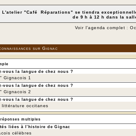
L'atelier "Café Réparations" se tiendra exceptionnell
de 9 h à 12 h dans la sal
Voir l'agenda complet : O
connaissances sur Gignac
mple
-vous la langue de chez nous ?
r" Gignacois 1
-vous la langue de chez nous ?
r" Gignacois 2
-vous la langue de chez nous ?
littérature occitanes
 réponses multiples
tés liées à l'histoire de Gignac
cois célèbres