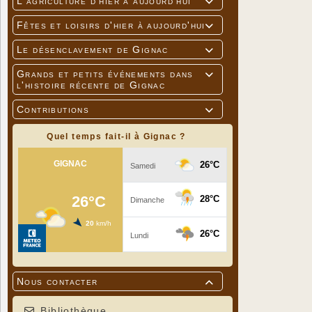
L'agriculture d'hier à aujourd'hui

Fêtes et loisirs d'hier à aujourd'hui

Le désenclavement de Gignac

Grands et petits événements dans

l'histoire récente de Gignac
Contributions

Quel temps fait-il à Gignac ?
Nous contacter

Bibliothèque