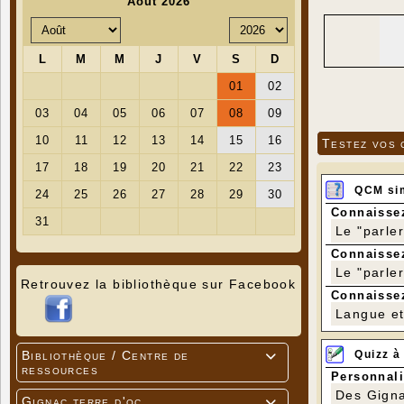
Testez vos 
QCM si
Connaissez
Le "parle
Connaissez
Le "parle
Retrouvez la bibliothèque sur Facebook
Connaissez
Langue et 
Quizz à
Bibliothèque / Centre de

ressources
Personnali
Des Gigna
Gignac terre d'oc
