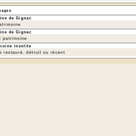
mages
ine de Gignac
patrimoine
ine de Gignac
t patrimoine
moine insolite
e restauré, détruit ou récent