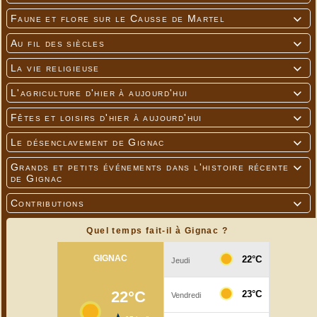
Faune et flore sur le Causse de Martel

Au fil des siècles

La vie religieuse

L'agriculture d'hier à aujourd'hui

Fêtes et loisirs d'hier à aujourd'hui

Le désenclavement de Gignac

Grands et petits événements dans l'histoire récente

de Gignac
Contributions

Quel temps fait-il à Gignac ?