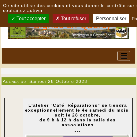
Panneau de gestion des cookies
Ce site utilise des cookies et vous donne le contrôle su
souhaitez activer
Tout accepter
Tout refuser
Personnaliser
Po
Agenda du
Samedi 28 Octobre 2023
L'atelier "Café Réparations" se tiendra
exceptionnellement le 4e samedi du mois,
soit le 28 octobre,
de 9 h à 12 h dans la salle des
associations
---