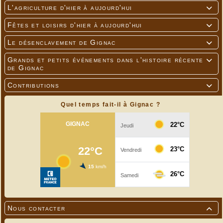
L'agriculture d'hier à aujourd'hui

Fêtes et loisirs d'hier à aujourd'hui

Le désenclavement de Gignac

Grands et petits événements dans l'histoire récente

de Gignac
Contributions

Quel temps fait-il à Gignac ?
Nous contacter
