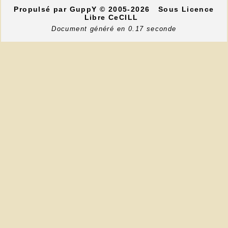
Propulsé par GuppY
© 2005-2026
Sous Licence
Libre CeCILL
Document généré en 0.17 seconde