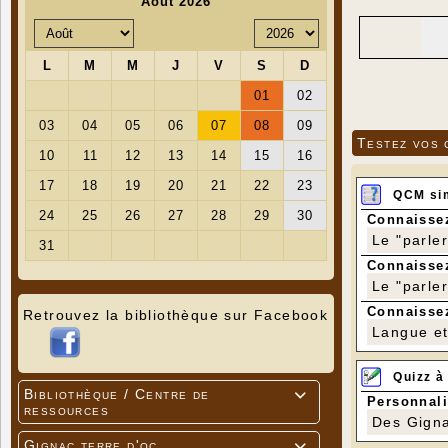
Testez vos 
QCM si
Connaissez
Le "parle
Connaissez
Le "parle
Connaissez
Retrouvez la bibliothèque sur Facebook
Langue et 
Quizz à
Bibliothèque / Centre de

Personnali
ressources
Des Gigna
Gignac terre d'oc
