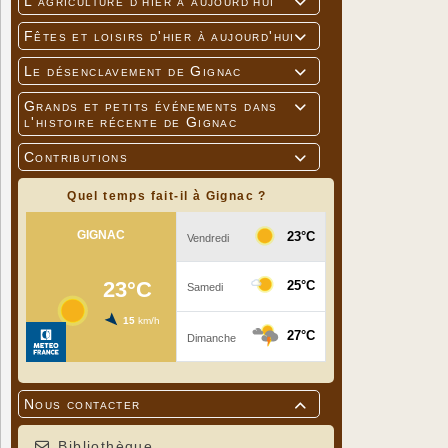
L'agriculture d'hier à aujourd'hui

Fêtes et loisirs d'hier à aujourd'hui

Le désenclavement de Gignac

Grands et petits événements dans

l'histoire récente de Gignac
Contributions

Quel temps fait-il à Gignac ?
Nous contacter

Bibliothèque