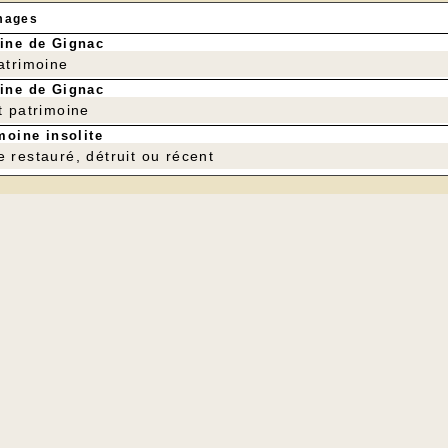
mages
ine de Gignac
patrimoine
ine de Gignac
t patrimoine
moine insolite
e restauré, détruit ou récent