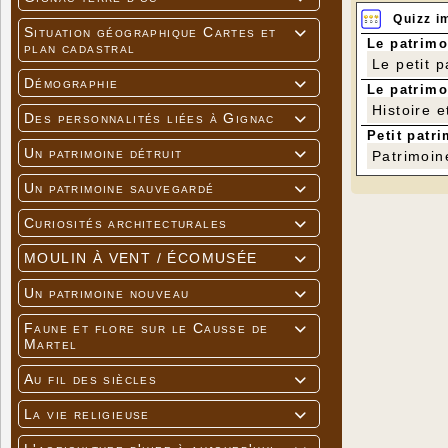
Quizz i
Situation géographique Cartes et

Le patrimo
plan cadastral
Le petit 
Démographie

Le patrimo
Histoire e
Des personnalités liées à Gignac

Petit patri
Un patrimoine détruit

Patrimoin
Un patrimoine sauvegardé

Curiosités architecturales

MOULIN À VENT / ÉCOMUSÉE

Un patrimoine nouveau

Faune et flore sur le Causse de

Martel
Au fil des siècles

La vie religieuse
