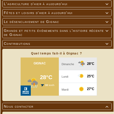
L'agriculture d'hier à aujourd'hui

Fêtes et loisirs d'hier à aujourd'hui

Le désenclavement de Gignac

Grands et petits événements dans l'histoire récente

de Gignac
Contributions

Quel temps fait-il à Gignac ?
Nous contacter
