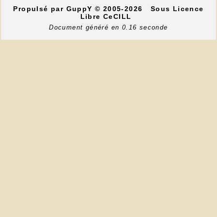
Propulsé par GuppY
© 2005-2026
Sous Licence
Libre CeCILL
Document généré en 0.16 seconde