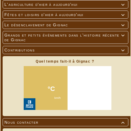
L'agriculture d'hier à aujourd'hui

Fêtes et loisirs d'hier à aujourd'hui

Le désenclavement de Gignac

Grands et petits événements dans l'histoire récente

de Gignac
Contributions

Quel temps fait-il à Gignac ?
Nous contacter
