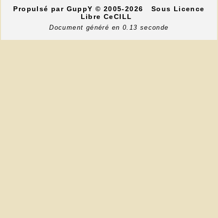
Propulsé par GuppY
© 2005-2026
Sous Licence
Libre CeCILL
Document généré en 0.13 seconde