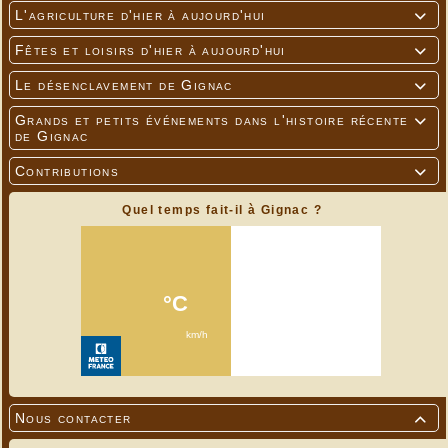
L'agriculture d'hier à aujourd'hui

Fêtes et loisirs d'hier à aujourd'hui

Le désenclavement de Gignac

Grands et petits événements dans l'histoire récente

de Gignac
Contributions

Quel temps fait-il à Gignac ?
Nous contacter
