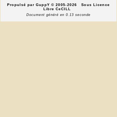
Propulsé par GuppY
© 2005-2026
Sous Licence
Libre CeCILL
Document généré en 0.13 seconde