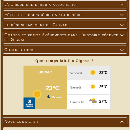
L'agriculture d'hier à aujourd'hui

Fêtes et loisirs d'hier à aujourd'hui

Le désenclavement de Gignac

Grands et petits événements dans l'histoire récente

de Gignac
Contributions

Quel temps fait-il à Gignac ?
Nous contacter
