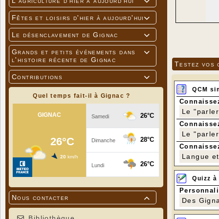
L'agriculture d'hier à aujourd'hui

Fêtes et loisirs d'hier à aujourd'hui

Le désenclavement de Gignac

Grands et petits événements dans

l'histoire récente de Gignac
Testez vos 
Contributions

QCM si
Quel temps fait-il à Gignac ?
Connaissez
Le "parle
Connaissez
Le "parle
Connaissez
Langue et 
Quizz à
Personnali
Nous contacter

Des Gigna
Bibliothèque