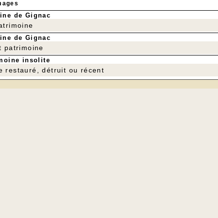
mages
ine de Gignac
patrimoine
ine de Gignac
t patrimoine
moine insolite
e restauré, détruit ou récent