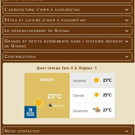
L'agriculture d'hier à aujourd'hui

Fêtes et loisirs d'hier à aujourd'hui

Le désenclavement de Gignac

Grands et petits événements dans l'histoire récente

de Gignac
Contributions

Quel temps fait-il à Gignac ?
Nous contacter
