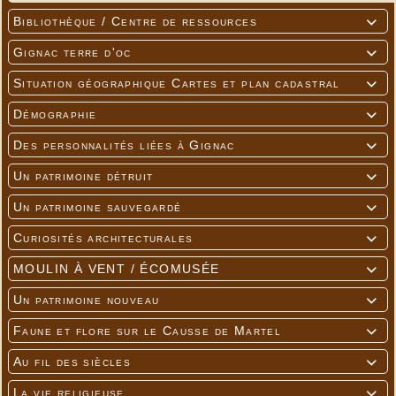
Bibliothèque / Centre de ressources

Gignac terre d'oc

Situation géographique Cartes et plan cadastral

Démographie

Des personnalités liées à Gignac

Un patrimoine détruit

Un patrimoine sauvegardé

Curiosités architecturales

MOULIN À VENT / ÉCOMUSÉE

Un patrimoine nouveau

Faune et flore sur le Causse de Martel

Au fil des siècles

La vie religieuse
